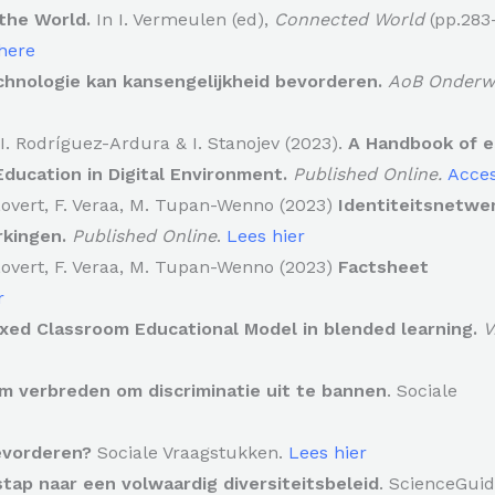
the World.
In I. Vermeulen (ed),
Connected World
(pp.283
here
echnologie kan kansengelijkheid bevorderen.
AoB Onderwi
 I. Rodríguez-Ardura & I. Stanojev (2023).
A
Handbook of e
 Education in Digital Environment.
Published Online.
Acces
 Lovert, F. Veraa, M. Tupan-Wenno (2023)
Identiteitsnetwe
rkingen.
Published Online
.
Lees hier
 Lovert, F. Veraa, M. Tupan-Wenno (2023)
Factsheet
r
xed Classroom Educational Model in blended learning.
V
rm verbreden om discriminatie uit te bannen
. Sociale
bevorderen?
Sociale Vraagstukken.
Lees hier
stap naar een volwaardig diversiteitsbeleid
. ScienceGui