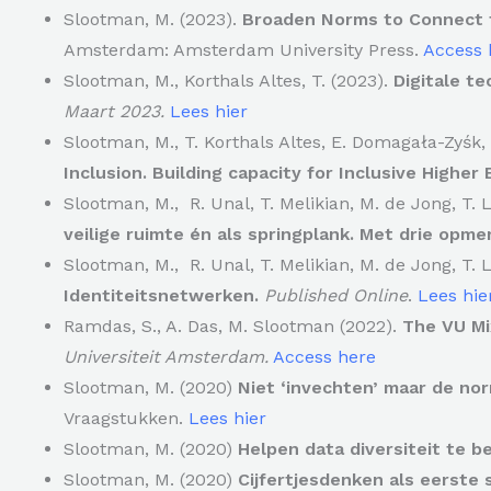
Slootman, M. (2023).
Broaden Norms to Connect 
Amsterdam: Amsterdam University Press.
Access 
Slootman, M., Korthals Altes, T. (2023).
Digitale t
Maart 2023.
Lees hier
Slootman, M., T. Korthals Altes, E. Domagała-Zyśk,
Inclusion. Building capacity for Inclusive Higher
Slootman, M., R. Unal, T. Melikian, M. de Jong, T.
veilige ruimte én als springplank. Met drie opme
Slootman, M., R. Unal, T. Melikian, M. de Jong, T.
Identiteitsnetwerken.
Published Online
.
Lees hie
Ramdas, S., A. Das, M. Slootman (2022).
The VU Mi
Universiteit Amsterdam.
Access here
Slootman, M. (2020)
Niet ‘invechten’ maar de no
Vraagstukken.
Lees hier
Slootman, M. (2020)
Helpen data diversiteit te 
Slootman, M. (2020)
Cijfertjesdenken als eerste 