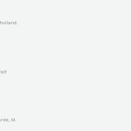
holland.
eit
orde, M.