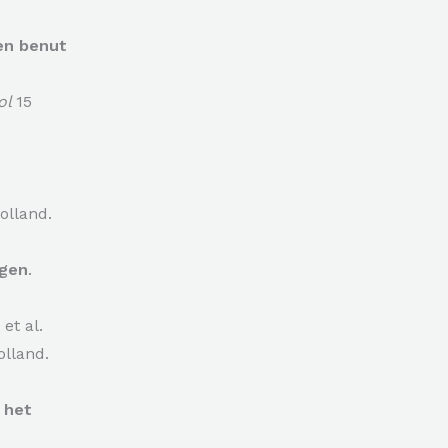
n benut
ol
15
olland.
ngen
.
et al.
lland.
 het