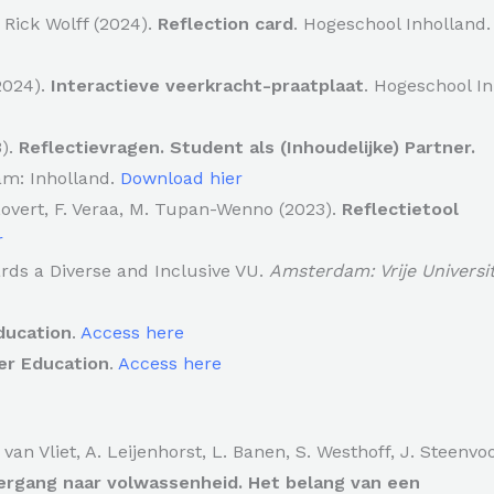
Rick Wolff (2024).
Reflection card
. Hogeschool Inholland.
2024).
Interactieve veerkracht-praatplaat
. Hogeschool In
3).
Reflectievragen. Student als (Inhoudelijke) Partner.
m: Inholland.
Download hier
 Lovert, F. Veraa, M. Tupan-Wenno (2023).
Reflectietool
r
ds a Diverse and Inclusive VU.
Amsterdam: Vrije Universit
ducation
.
Access here
er Education
.
Access here
 van Vliet, A. Leijenhorst, L. Banen, S. Westhoff, J. Steenvo
ergang naar volwassenheid. Het belang van een