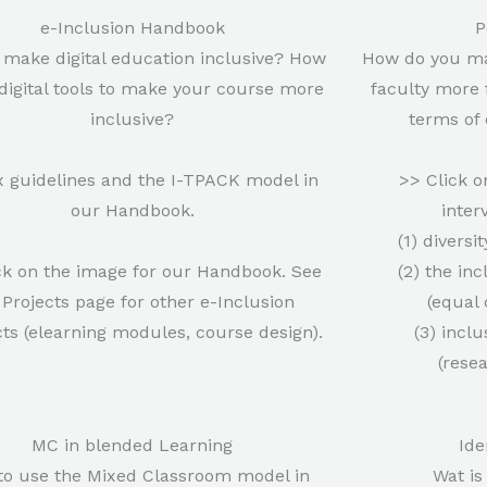
e-Inclusion Handbook
P
 make digital education inclusive? How
How do you mak
 digital tools to make your course more
faculty more 
inclusive?
terms of 
x guidelines and the I-TPACK model in
>> Click o
our Handbook.
inter
(1) divers
ck on the image for our Handbook. See
(2) the inc
 Projects page for other e-Inclusion
(equal
ts (elearning modules, course design).
(3) incl
(rese
MC in blended Learning
Ide
to use the Mixed Classroom model in
Wat is