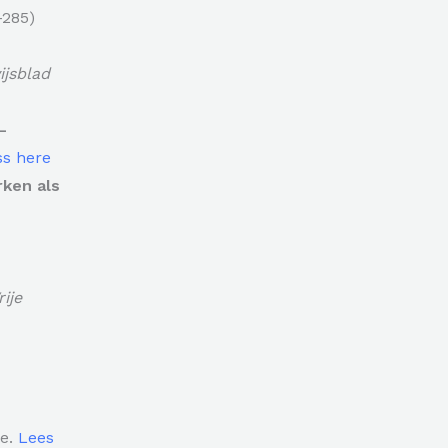
-285)
jsblad
-
s here
rken als
rije
de.
Lees