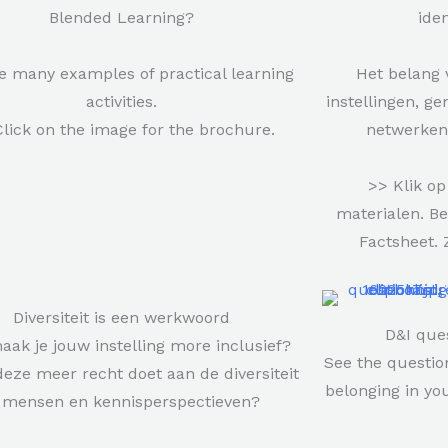
Blended Learning?
ide
e many examples of practical learning
Het belang 
activities.
instellingen, g
lick on the image for the brochure.
netwerken
>> Klik op
materialen. Be
Factsheet. 
Diversiteit is een werkwoord
D&I ques
ak je jouw instelling more inclusief?
See the question
deze meer recht doet aan de diversiteit
belonging in you
n mensen en kennisperspectieven?