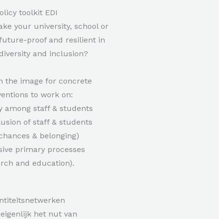
olicy toolkit EDI
e your university, school or
future-proof and resilient in
diversity and inclusion?
n the image for concrete
ventions to work on:
ity among staff & students
lusion of staff & students
 chances & belonging)
usive primary processes
arch and education).
ntiteitsnetwerken
 eigenlijk het nut van