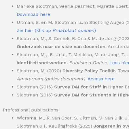
Marieke Slootman, Veerle Desmedt, Marette Ebert, 
Download here
Uitman, S. en M. Slootman i.s.m Stichting Augeo (
Zie hier (klik op
Praatplaat openen
)
Slootman, M., S. Cemek, B. Ona & M. de Jong (202
Onderzoek naar de visie van docenten.
Amsterda
Slootman, M., R. Unal, T. Melikian, M. de Jong, T.
identiteitsnetwerken.
Published Online.
Lees hie
Slootman, M. (2020)
Diversity Policy Toolkit.
Towar
Amsterdam (policy document)
.
Access here
Slootman (2016)
Survey D&I for Staff in Higher E
Slootman (2016)
Survey D&I for Students in High
Professional publications:
Wiersma, M., R. van Goor, S. Uitman, M. van Dijk, J.
Slootman & F. Kaulingfreks (2025)
Jongeren in ov