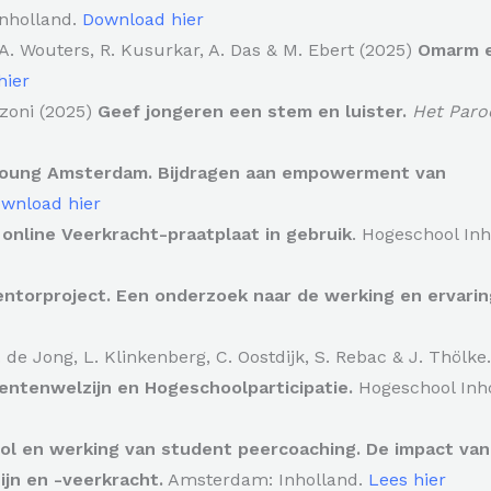
nholland.
Download hier
 A. Wouters, R. Kusurkar, A. Das & M. Ebert (2025)
Omarm e
hier
nzoni (2025)
Geef jongeren een stem en luister.
Het Paro
oung Amsterdam. Bijdragen aan empowerment van
wnload hier
 online Veerkracht-praatplaat in gebruik
. Hogeschool Inh
ntorproject. Een onderzoek naar de werking en ervari
e Jong, L. Klinkenberg, C. Oostdijk, S. Rebac & J. Thölke. 
ntenwelzijn en Hogeschoolparticipatie.
Hogeschool Inho
rol en werking van student peercoaching. De impact van
n en -veerkracht.
Amsterdam: Inholland.
Lees hier